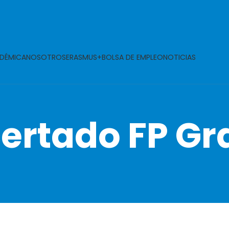
DÉMICA
NOSOTROS
ERASMUS+
BOLSA DE EMPLEO
NOTICIAS
certado FP Gr