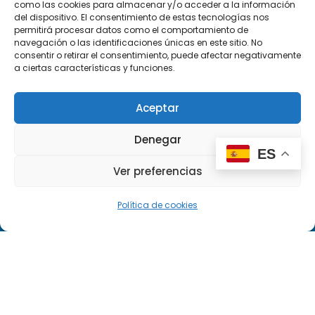
OFERTA ACADÉMICA
como las cookies para almacenar y/o acceder a la información
del dispositivo. El consentimiento de estas tecnologías nos
permitirá procesar datos como el comportamiento de
navegación o las identificaciones únicas en este sitio. No
FP Grado Superior
consentir o retirar el consentimiento, puede afectar negativamente
a ciertas características y funciones.
FP Grado Medio
Aceptar
FP Básica
ENLACES
Denegar
ES
Ver preferencias
Nosotros
Política de cookies
Noticias
Agenda
About us
Contacto
Llámanos