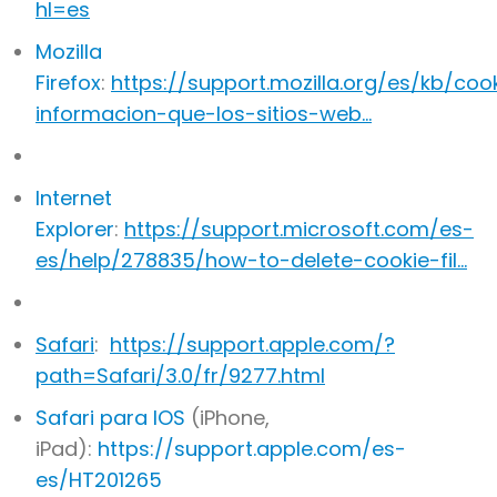
hl=es
Mozilla
Firefox
:
https://support.mozilla.org/es/kb/coo
informacion-que-los-sitios-web…
Internet
Explorer
:
https://support.microsoft.com/es-
es/help/278835/how-to-delete-cookie-fil…
Safari
:
https://support.apple.com/?
path=Safari/3.0/fr/9277.html
Safari para IOS
(iPhone,
iPad):
https://support.apple.com/es-
es/HT201265