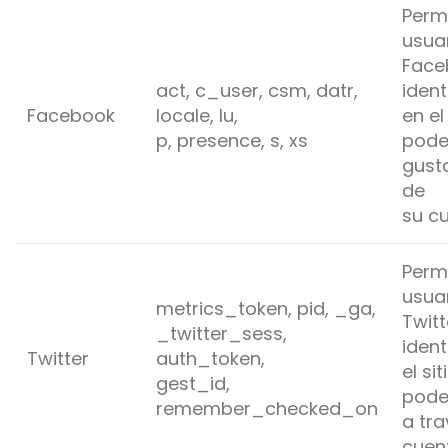
Permi
usua
Face
act, c_user, csm, datr,
ident
Facebook
locale, lu,
en el
p, presence, s, xs
pode
gust
de
su c
Permi
usua
metrics_token, pid, _ga,
Twitt
_twitter_sess,
ident
Twitter
auth_token,
el si
gest_id,
pode
remember_checked_on
a tra
cuen