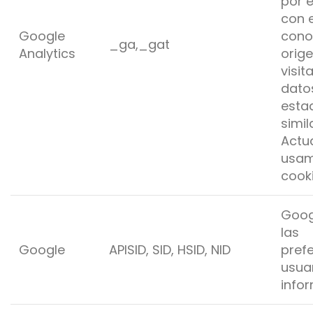
por e
con e
Google
cono
_ga,_gat
Analytics
orige
visit
dato
esta
simil
Actu
usam
cooki
Goog
las
Google
APISID, SID, HSID, NID
pref
usuar
info