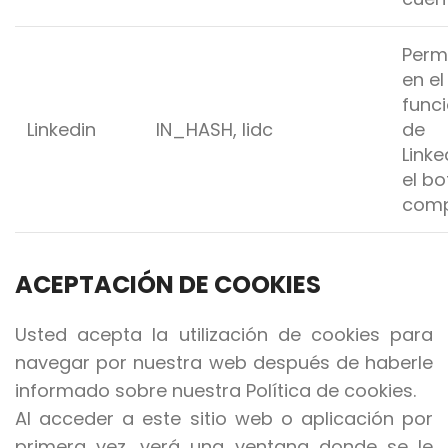
Perm
en el
func
Linkedin
IN_HASH, lidc
de
Link
el b
comp
ACEPTACIÓN DE COOKIES
Usted acepta la utilización de cookies para
navegar por nuestra web después de haberle
informado sobre nuestra Política de cookies.
Al acceder a este sitio web o aplicación por
primera vez, verá una ventana donde se le