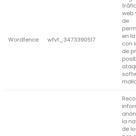
tráfi
web 
de
perm
en l
Wordfence
wfvt_3473390517
con l
de pr
posi
ataq
soft
malic
Reco
info
anón
la n
de lo