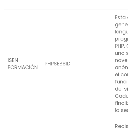
Esta 
gene
leng
prog
PHP.
una 
ISEN
nave
PHPSESSID
FORMACIÓN
anón
el co
func
del s
Cadu
final
la se
Regis