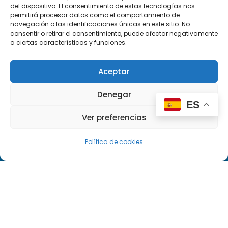
del dispositivo. El consentimiento de estas tecnologías nos
permitirá procesar datos como el comportamiento de
navegación o las identificaciones únicas en este sitio. No
FP Grado Superior
consentir o retirar el consentimiento, puede afectar negativamente
a ciertas características y funciones.
FP Grado Medio
Aceptar
FP Básica
Denegar
ENLACES
ES
Ver preferencias
Nosotros
Política de cookies
Noticias
Agenda
About us
Contacto
Llámanos