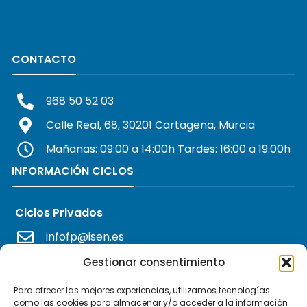
CONTACTO
968 50 52 03
Calle Real, 68, 30201 Cartagena, Murcia
Mañanas: 09:00 a 14:00h Tardes: 16:00 a 19:00h
INFORMACIÓN CICLOS
Ciclos Privados
infofp@isen.es
Ciclos Concertados
Gestionar consentimiento
informacionfp@isen.es
Para ofrecer las mejores experiencias, utilizamos tecnologías
como las cookies para almacenar y/o acceder a la información
OFERTA ACADÉMICA