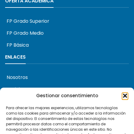
OFERTA ACADÉMICA
FP Grado Superior
FP Grado Medio
FP Básica
ENLACES
Nosotros
Noticias
Gestionar consentimiento
Agenda
Para ofrecer las mejores experiencias, utilizamos tecnologías
About us
como las cookies para almacenar y/o acceder a la información
del dispositivo. El consentimiento de estas tecnologías nos
permitirá procesar datos como el comportamiento de
navegación o las identificaciones únicas en este sitio. No
Contacto
Llámanos