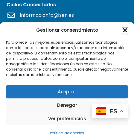
Ciclos Concertados
informacionfp@isen.es
OFERTA ACADÉMICA
Gestionar consentimiento
Para ofrecer las mejores experiencias, utilizamos tecnologías
FP Grado Superior
como las cookies para almacenar y/o acceder a la información
del dispositivo. El consentimiento de estas tecnologías nos
FP Grado Medio
permitirá procesar datos como el comportamiento de
navegación o las identificaciones únicas en este sitio. No
FP Básica
consentir o retirar el consentimiento, puede afectar negativamente
a ciertas características y funciones.
ENLACES
Aceptar
Nosotros
Denegar
ES
Noticias
Ver preferencias
Agenda
Política de cookies