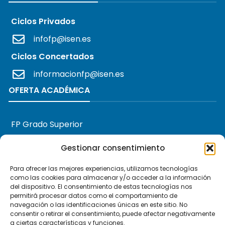
Ciclos Privados
infofp@isen.es
Ciclos Concertados
informacionfp@isen.es
OFERTA ACADÉMICA
FP Grado Superior
FP Grado Medio
Gestionar consentimiento
FP Básica
Para ofrecer las mejores experiencias, utilizamos tecnologías
como las cookies para almacenar y/o acceder a la información
ENLACES
del dispositivo. El consentimiento de estas tecnologías nos
permitirá procesar datos como el comportamiento de
navegación o las identificaciones únicas en este sitio. No
consentir o retirar el consentimiento, puede afectar negativamente
Nosotros
a ciertas características y funciones.