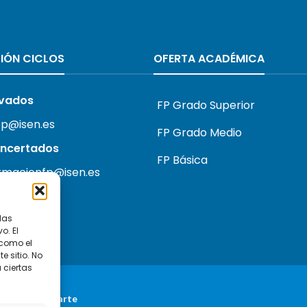
IÓN CICLOS
OFERTA ACADÉMICA
ivados
FP Grado Superior
fp@isen.es
FP Grado Medio
oncertados
FP Básica
ormacionfp@isen.es
las
o. El
 como el
 sitio. No
 ciertas
seño por
Airearte