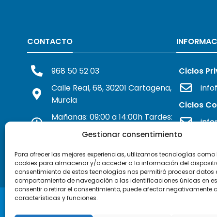
CONTACTO
INFORMAC
968 50 52 03
Ciclos Pr
Calle Real, 68, 30201 Cartagena,
info
Murcia
Ciclos C
Mañanas: 09:00 a 14:00h Tardes:
inf
16:00 a 19:00h
Gestionar consentimiento
Para ofrecer las mejores experiencias, utilizamos tecnologías como 
Contacto
cookies para almacenar y/o acceder a la información del dispositiv
consentimiento de estas tecnologías nos permitirá procesar datos
comportamiento de navegación o las identificaciones únicas en este
consentir o retirar el consentimiento, puede afectar negativamente a
características y funciones.
2024 © ISEN Formación Profesional
Di
-